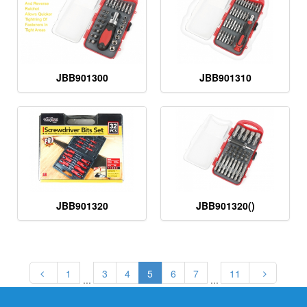
JBB901300
JBB901310
JBB901320
JBB901320()
1
3
4
5
6
7
11
...
...