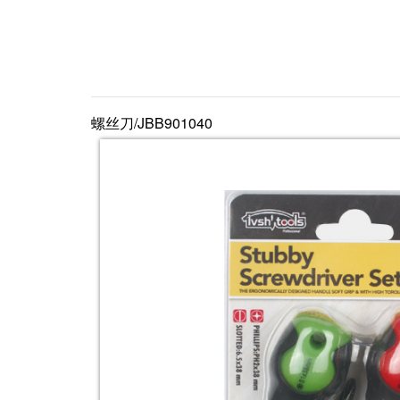
螺丝刀/JBB901040