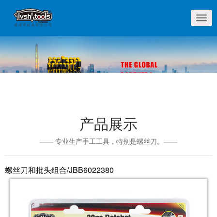
切
换
导
航
产品展示
—— 专业生产手工工具，特别是螺丝刀。——
螺丝刀和批头组合/JBB6022380